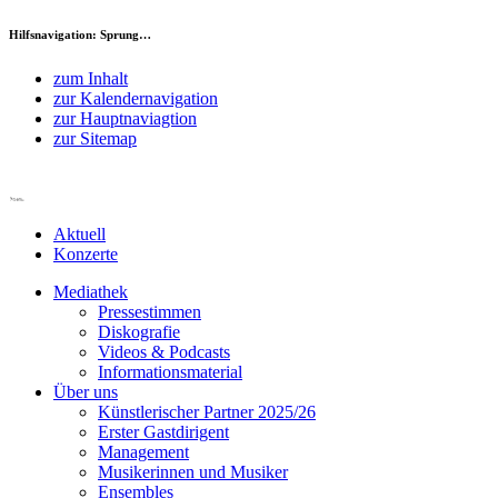
Hilfsnavigation: Sprung…
zum Inhalt
zur Kalendernavigation
zur Hauptnaviagtion
zur Sitemap
Aktuell
Konzerte
Mediathek
Pressestimmen
Diskografie
Videos & Podcasts
Informationsmaterial
Über uns
Künstlerischer Partner 2025/26
Erster Gastdirigent
Management
Musikerinnen und Musiker
Ensembles