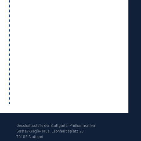
Geschäftsstelle der Stuttgarter Philharmoniker
Gustav-Siegle-Haus, Leonhardsplatz 28
70182 Stuttgart