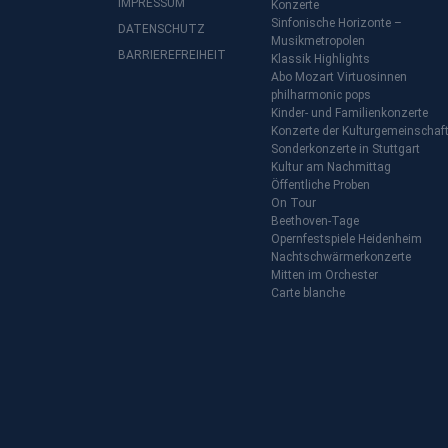
IMPRESSUM
Konzerte
Sinfonische Horizonte –
DATENSCHUTZ
Musikmetropolen
BARRIEREFREIHEIT
Klassik Highlights
Abo Mozart Virtuosinnen
philharmonic pops
Kinder- und Familienkonzerte
Konzerte der Kulturgemeinschaf
Sonderkonzerte in Stuttgart
Kultur am Nachmittag
Öffentliche Proben
On Tour
Beethoven-Tage
Opernfestspiele Heidenheim
Nachtschwärmerkonzerte
Mitten im Orchester
Carte blanche