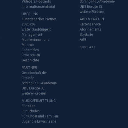
Videos & Podcasts
Stirling-PHIL-Akademie
Informationsmaterial
UBS Europe SE
weitere Förderer
ÜBER UNS
Künstlerischer Partner
ABO & KARTEN
2025/26
Kartenservice
Erster Gastdirigent
Abonnements
Management
Spielorte
t
Musikerinnen und
AGB
Musiker
KONTAKT
Ensembles
Freie Stellen
Geschichte
PARTNER
Gesellschaft der
Freunde
Stirling-PHIL-Akademie
UBS Europe SE
weitere Förderer
MUSIKVERMITTLUNG
Für Kitas
Für Schulen
Für Kinder und Familien
Jugend & Erwachsene