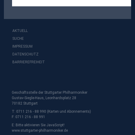
AKTUELL
SUCHE
IMPRESSUM
DATENSCHUTZ
BARRIEREFREIHEIT
Geschäftsstelle der Stuttgarter Philharmoniker
Gustav-Siegle-Haus, Leonhardsplatz 28
70182 Stuttgart
T: 0711 216 - 88 990 (Karten und Abonnements)
F: 0711 216 - 88 991
E:
Bitte aktivieren Sie JavaScript!
www.stuttgarter-philharmoniker.de