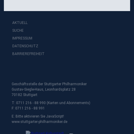
AKTUELL
SUCHE
IMPRESSUM
DATENSCHUTZ
BARRIEREFREIHEIT
Geschäftsstelle der Stuttgarter Philharmoniker
Gustav-Siegle-Haus, Leonhardsplatz 28
70182 Stuttgart
T: 0711 216 - 88 990 (Karten und Abonnements)
F: 0711 216 - 88 991
E:
Bitte aktivieren Sie JavaScript!
www.stuttgarter-philharmoniker.de