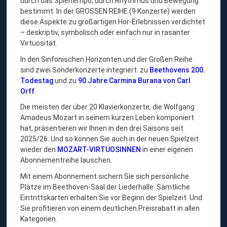
durch das Spieltempo, durch Rhythmus und Bewegung
bestimmt. In der GROSSEN REIHE (9 Konzerte) werden
diese Aspekte zu großartigen Hör-Erlebnissen verdichtet
– deskriptiv, symbolisch oder einfach nur in rasanter
Virtuosität.
In den Sinfonischen Horizonten und der Großen Reihe
sind zwei Sonderkonzerte integriert: zu
Beethovens 200.
Todestag
und zu
90 Jahre Carmina Burana von Carl
Orff
.
Die meisten der über 20 Klavierkonzerte, die Wolfgang
Amadeus Mozart in seinem kurzen Leben komponiert
hat, präsentieren wir Ihnen in den drei Saisons seit
2025/26. Und so können Sie auch in der neuen Spielzeit
wieder den
MOZART-VIRTUOSINNEN
in einer eigenen
Abonnementreihe lauschen.
Mit einem Abonnement sichern Sie sich persönliche
Plätze im Beethoven-Saal der Liederhalle. Sämtliche
Eintrittskarten erhalten Sie vor Beginn der Spielzeit. Und
Sie profitieren von einem deutlichen Preisrabatt in allen
Kategorien.