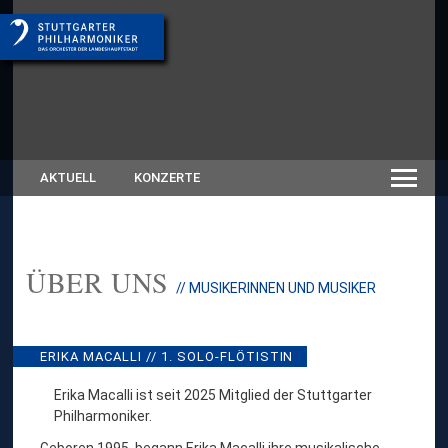
AKTUELL
KONZERTE
ÜBER UNS
:
// MUSIKERINNEN UND MUSIKER
E
R
I
K
ERIKA MACALLI // 1. SOLO-FLÖTISTIN
A
M
Erika Macalli ist seit 2025 Mitglied der Stuttgarter
A
Philharmoniker.
C
A
Geboren 1995, begann Erika Macalli ihre musikalische