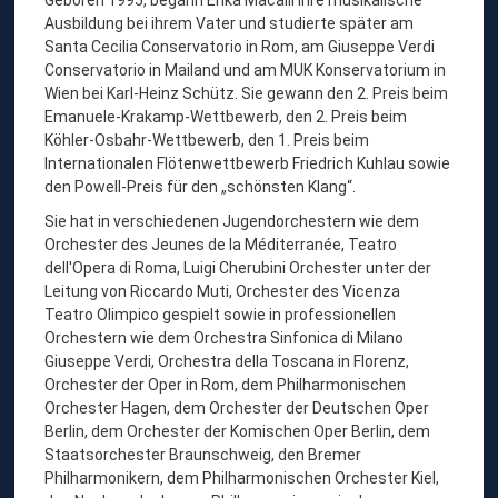
L
Ausbildung bei ihrem Vater und studierte später am
L
Santa Cecilia Conservatorio in Rom, am Giuseppe Verdi
I
Conservatorio in Mailand und am MUK Konservatorium in
Wien bei Karl-Heinz Schütz. Sie gewann den 2. Preis beim
Emanuele-Krakamp-Wettbewerb, den 2. Preis beim
Köhler-Osbahr-Wettbewerb, den 1. Preis beim
Internationalen Flötenwettbewerb Friedrich Kuhlau sowie
den Powell-Preis für den „schönsten Klang“.
Sie hat in verschiedenen Jugendorchestern wie dem
Orchester des Jeunes de la Méditerranée, Teatro
dell'Opera di Roma, Luigi Cherubini Orchester unter der
Leitung von Riccardo Muti, Orchester des Vicenza
Teatro Olimpico gespielt sowie in professionellen
Orchestern wie dem Orchestra Sinfonica di Milano
Giuseppe Verdi, Orchestra della Toscana in Florenz,
Orchester der Oper in Rom, dem Philharmonischen
Orchester Hagen, dem Orchester der Deutschen Oper
Berlin, dem Orchester der Komischen Oper Berlin, dem
Staatsorchester Braunschweig, den Bremer
Philharmonikern, dem Philharmonischen Orchester Kiel,