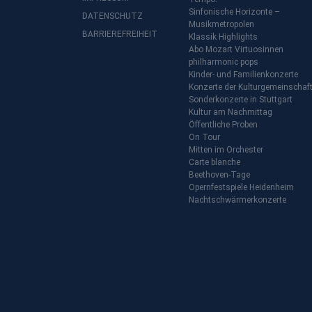
Sinfonische Horizonte –
DATENSCHUTZ
Musikmetropolen
BARRIEREFREIHEIT
Klassik Highlights
Abo Mozart Virtuosinnen
philharmonic pops
Kinder- und Familienkonzerte
Konzerte der Kulturgemeinschaf
Sonderkonzerte in Stuttgart
Kultur am Nachmittag
Öffentliche Proben
On Tour
Mitten im Orchester
Carte blanche
Beethoven-Tage
Opernfestspiele Heidenheim
Nachtschwärmerkonzerte