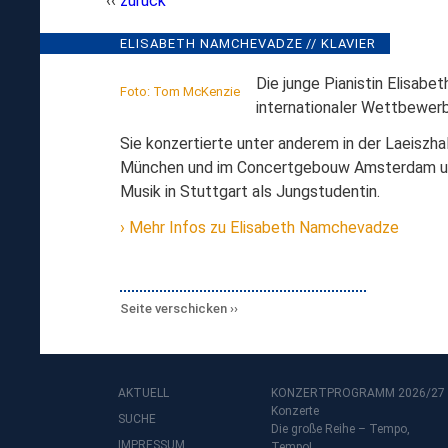
zurück
ELISABETH
ELISABETH NAMCHEVADZE // KLAVIER
// RÜ
NAMCHEVADZE,
Die junge Pianistin Elisabe
Foto: Tom McKenzie
KLAVIER
internationaler Wettbewer
Sie konzertierte unter anderem in der Laeiszh
München und im Concertgebouw Amsterdam und 
Musik in Stuttgart als Jungstudentin.
Mehr Infos zu Elisabeth Namchevadze
Seite verschicken
AKTUELL
KONZERTPROGRAMM 2026/27
Konzerte
SUCHE
Die große Reihe – Tempo,
IMPRESSUM
Tempo!