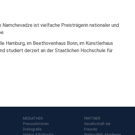
CKSCHAU SAISON 2025/26
th Namchevadze ist vielfache Preisträgerin nationaler und
be.
alle Hamburg, im Beethovenhaus Bonn, im Künstlerhaus
studiert derzeit an der Staatlichen Hochschule für
MEDIATHEK
PARTNER
Pressestimmen
Gesellschaft der
Diskografie
Freunde
Videos & Podcasts
Stirling-PHIL-Akademie