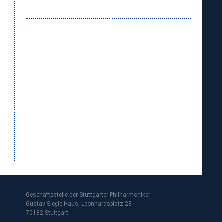
Geschäftsstelle der Stuttgarter Philharmoniker
Gustav-Siegle-Haus, Leonhardsplatz 28
70182 Stuttgart