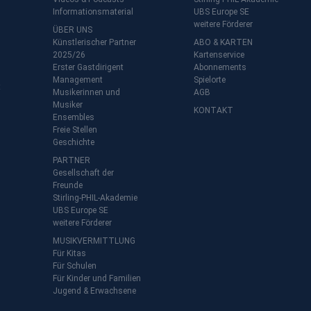
Informationsmaterial
UBS Europe SE
weitere Förderer
ÜBER UNS
Künstlerischer Partner
ABO & KARTEN
2025/26
Kartenservice
Erster Gastdirigent
Abonnements
Management
Spielorte
t
Musikerinnen und
AGB
Musiker
KONTAKT
Ensembles
Freie Stellen
Geschichte
PARTNER
Gesellschaft der
Freunde
Stirling-PHIL-Akademie
UBS Europe SE
weitere Förderer
MUSIKVERMITTLUNG
Für Kitas
Für Schulen
Für Kinder und Familien
Jugend & Erwachsene