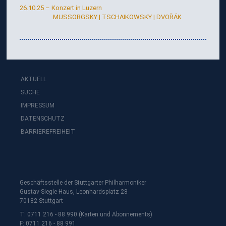
T
26.10.25 – Konzert in Luzern
MUSSORGSKY | TSCHAIKOWSKY | DVOŘÁK
I
N
AKTUELL
SUCHE
IMPRESSUM
DATENSCHUTZ
BARRIEREFREIHEIT
Geschäftsstelle der Stuttgarter Philharmoniker
Gustav-Siegle-Haus, Leonhardsplatz 28
70182 Stuttgart
T: 0711 216 - 88 990 (Karten und Abonnements)
F: 0711 216 - 88 991