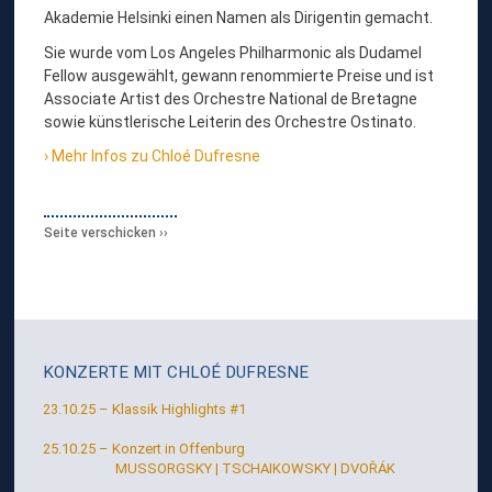
D
Akademie Helsinki einen Namen als Dirigentin gemacht.
U
Sie wurde vom Los Angeles Philharmonic als Dudamel
F
Fellow ausgewählt, gewann renommierte Preise und ist
Associate Artist des Orchestre National de Bretagne
R
sowie künstlerische Leiterin des Orchestre Ostinato.
E
Mehr Infos zu Chloé Dufresne
S
N
E
Seite verschicken
,
D
I
R
KONZERTE MIT
CHLOÉ DUFRESNE
I
23.10.25 – Klassik Highlights #1
G
E
25.10.25 – Konzert in Offenburg
MUSSORGSKY | TSCHAIKOWSKY | DVOŘÁK
N