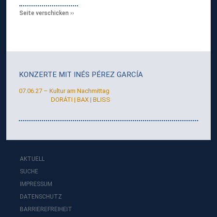
G
A
Seite verschicken
R
C
Í
A
KONZERTE MIT
INÉS PÉREZ GARCÍA
07.06.27 – Kultur am Nachmittag
DORÁTI | BAX | BLISS
AKTUELL
SUCHE
IMPRESSUM
DATENSCHUTZ
BARRIEREFREIHEIT