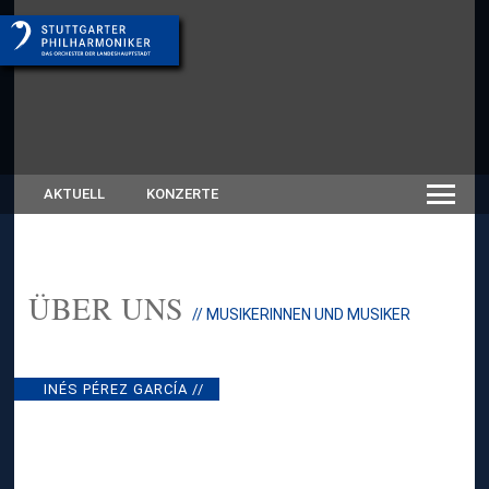
AKTUELL
KONZERTE
ÜBER UNS
:
// MUSIKERINNEN UND MUSIKER
I
N
É
S
INÉS PÉREZ GARCÍA //
P
É
R
E
Z