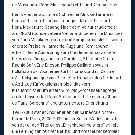
R
de Musique in Paris Musikgeschichte und Komposition.
O
Denis Rouger wuchs als Sohn einer Musikerfamilie in
U
Paris auf, erlernte schon in jungen Jahren Trompete,
Horn, Klavier und Gesang. Nach dem Abitur studierte er
G
am CNSM (Conservatoire National Supérieur de Musique)
E
von Paris Musikgeschichte und Kompositionslehre, worin
R
er erste Preise in Harmonie, Fuge und Kontrapunkt
erhielt. Seine Ausbildung zum Chorleiter absolvierte er
,
bei Andrea Giorgi, Jacques Grimbert, Stéphane Caillat,
D
Rachid Safir, Eric Ericson, Philippe Caillard sowie in
I
Holland an der Akademie Kurt Thomas und im Centre
d’Art Polyphonique von Paris. Er ist Inhaber des Certificat
R
d’Aptitude für Vokalensembles, das vom
I
Kultusministerium erteilt wird. Als „Professeur agrégé“
G
an der Universität Paris-Sorbonne leitete er den „Choeur
de Paris-Sorbonne“ und unterrichtete Chorleitung.
E
1993-2003 war er Chorleiter an der Kathedrale Notre-
N
Dame de Paris, 2005-2006 an der Kirche Madeleine tätig,
T
von der er den Titel eines „Ehrenkapellmeisters“ erhielt.
Die Leitung zahlreicher Berufs- und Amateurensembles