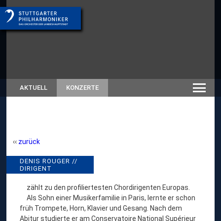
AKTUELL
KONZERTE
zurück
D
DENIS ROUGER //
// RÜCKSCHAU SAISON
DIRIGENT
2022/23
E
N
zählt zu den profiliertesten Chordirigenten Europas.
Als Sohn einer Musikerfamilie in Paris, lernte er schon
I
früh Trompete, Horn, Klavier und Gesang. Nach dem
S
Abitur studierte er am Conservatoire National Supérieur