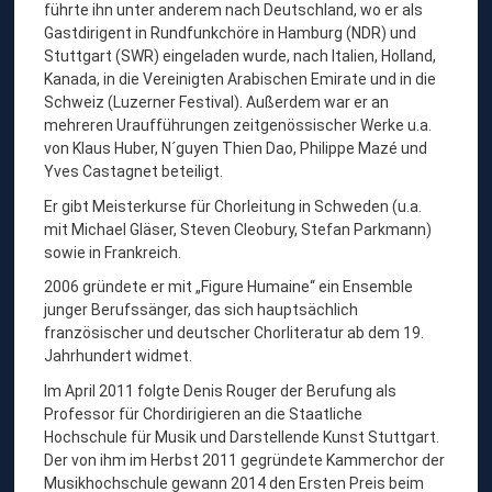
führte ihn unter anderem nach Deutschland, wo er als
Gastdirigent in Rundfunkchöre in Hamburg (NDR) und
Stuttgart (SWR) eingeladen wurde, nach Italien, Holland,
Kanada, in die Vereinigten Arabischen Emirate und in die
Schweiz (Luzerner Festival). Außerdem war er an
mehreren Uraufführungen zeitgenössischer Werke u.a.
von Klaus Huber, N´guyen Thien Dao, Philippe Mazé und
Yves Castagnet beteiligt.
Er gibt Meisterkurse für Chorleitung in Schweden (u.a.
mit Michael Gläser, Steven Cleobury, Stefan Parkmann)
sowie in Frankreich.
2006 gründete er mit „Figure Humaine“ ein Ensemble
junger Berufssänger, das sich hauptsächlich
französischer und deutscher Chorliteratur ab dem 19.
Jahrhundert widmet.
Im April 2011 folgte Denis Rouger der Berufung als
Professor für Chordirigieren an die Staatliche
Hochschule für Musik und Darstellende Kunst Stuttgart.
Der von ihm im Herbst 2011 gegründete Kammerchor der
Musikhochschule gewann 2014 den Ersten Preis beim