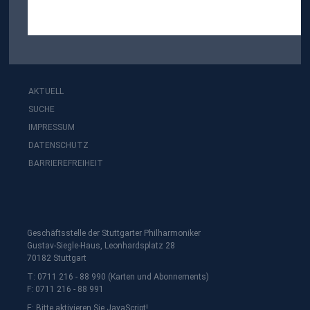
AKTUELL
SUCHE
IMPRESSUM
DATENSCHUTZ
BARRIEREFREIHEIT
Geschäftsstelle der Stuttgarter Philharmoniker
Gustav-Siegle-Haus, Leonhardsplatz 28
70182 Stuttgart
T: 0711 216 - 88 990 (Karten und Abonnements)
F: 0711 216 - 88 991
E:
Bitte aktivieren Sie JavaScript!