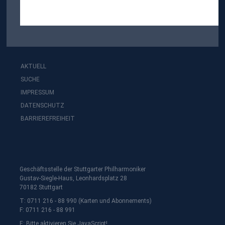
AKTUELL
SUCHE
IMPRESSUM
DATENSCHUTZ
BARRIEREFREIHEIT
Geschäftsstelle der Stuttgarter Philharmoniker
Gustav-Siegle-Haus, Leonhardsplatz 28
70182 Stuttgart
T: 0711 216 - 88 990 (Karten und Abonnements)
F: 0711 216 - 88 991
E:
Bitte aktivieren Sie JavaScript!