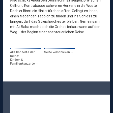
Also schickt Abdul Ben Demhachmat Geigen, Bratschen,
Celli und Kontrabässe schweren Herzens in die Wüste.
Doch er lässt ein Hintertürchen offen: Gelingt es ihnen,
einen fliegenden Teppich zu finden und ins Schloss zu
bringen, darf das Streichorchester bleiben. Gemeinsam
mit Ali Baba macht sich die Orchesterkarawane auf den
Weg – der Beginn einer abenteuerlichen Reise.
Alle Konzerte der
Seite verschicken
Reihe:
Kinder- &
Familienkonzerte