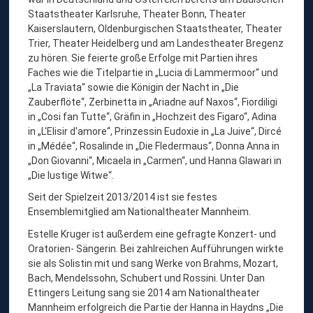
Staatstheater Karlsruhe, Theater Bonn, Theater
Kaiserslautern, Oldenburgischen Staatstheater, Theater
Trier, Theater Heidelberg und am Landestheater Bregenz
zu hören. Sie feierte große Erfolge mit Partien ihres
Faches wie die Titelpartie in „Lucia di Lammermoor“ und
„La Traviata“ sowie die Königin der Nacht in „Die
Zauberflöte“, Zerbinetta in „Ariadne auf Naxos“, Fiordiligi
in „Cosi fan Tutte“, Gräfin in „Hochzeit des Figaro“, Adina
in „L'Elisir d'amore“, Prinzessin Eudoxie in „La Juive“, Dircé
in „Médée“, Rosalinde in „Die Fledermaus“, Donna Anna in
„Don Giovanni“, Micaela in „Carmen“, und Hanna Glawari in
„Die lustige Witwe“.
Seit der Spielzeit 2013/2014 ist sie festes
Ensemblemitglied am Nationaltheater Mannheim.
Estelle Kruger ist außerdem eine gefragte Konzert- und
Oratorien- Sängerin. Bei zahlreichen Aufführungen wirkte
sie als Solistin mit und sang Werke von Brahms, Mozart,
Bach, Mendelssohn, Schubert und Rossini. Unter Dan
Ettingers Leitung sang sie 2014 am Nationaltheater
Mannheim erfolgreich die Partie der Hanna in Haydns „Die