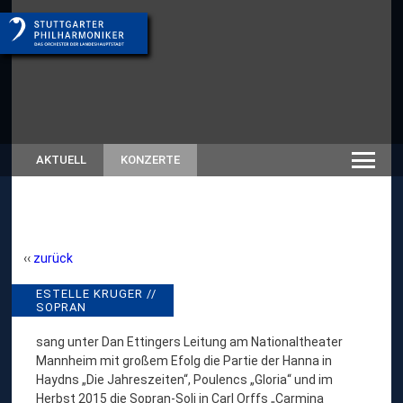
AKTUELL
KONZERTE
zurück
E
ESTELLE KRUGER //
// RÜCKSCHAU
SOPRAN
SAISON 2019/20
S
T
sang unter Dan Ettingers Leitung am Nationaltheater
Mannheim mit großem Efolg die Partie der Hanna in
E
Haydns „Die Jahreszeiten“, Poulencs „Gloria“ und im
L
Herbst 2015 die Sopran-Soli in Carl Orffs „Carmina