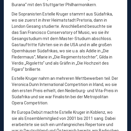
L
Burana“ mit den Stuttgarter Philharmonikern.
E
Die Sopranisten Estelle Kruger stammt aus Südafrika,
K
wo sie zuerst in ihrer Heimatstadt Pretoria, dann in
London Gesang studierte. Anschließend besuchte sie
R
das San Francisco Conservatory of Music, wo sie ihr
U
Gesangstudium mit dem Master-Studium abschloss.
G
Gastauftritte führten sie in die USA und in alle großen
Opernhäuser Südafrikas, wo sie u.a. als Adéle in „Die
E
Fledermaus“, Marie in „Die Regimentstochter“, Gilda in
R
Verdis „Rigoletto“ und als Gräfin in „Die Hochzeit des
,
Figaro“ brillierte.
S
Estelle Kruger nahm an mehreren Wettbewerben teil. Der
Veronica Dunn International Competition in Irland, wo sie
O
den ersten Preis erhielt, den Nederburg- und Vita-Preis in
P
Südafrika und sie war Finalistin bei der Metropolitan
R
Opera Competition.
A
Ihr Europa Debüt machte Estelle Kruger in Koblenz, wo
N
sie als Ensemblemitglied von 2001 bis 2011 sang. Dabei
erarbeitete sie sich ein umfangreiches Repertoire und
war in Deutschland und Österreich bereits am Badischen