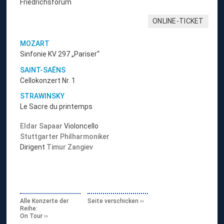
Friedrichsforum
ONLINE-TICKET
MOZART
Sinfonie KV 297 „Pariser“
SAINT-SAËNS
Cellokonzert Nr. 1
STRAWINSKY
Le Sacre du printemps
Eldar Sapaar
Violoncello
Stuttgarter Philharmoniker
Dirigent
Timur Zangiev
Alle Konzerte der
Seite verschicken
Reihe:
On Tour