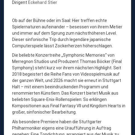
Dirigent
Eckehard Stier
i
l
h
Ob auf der Bühne oder im Saal: Hier treffen echte
a
Spielernaturen aufeinander – besessen von ihrem Metier
r
und immer auf dem Sprung zum nächsthöheren Level.
m
Dieser sinfonische Trip durch legendäre japanische
o
Computerspiele lässt Zockerherzen höherschlagen.
n
i
Die beliebte Konzertreihe „Symphonic Memories“ von
c
Merregnon Studios und Produzent Thomas Böcker (Final
p
Symphony) steht kurz vor ihrem nächsten Highlight. Seit
o
2018 begeistert die Reihe Fans von Videospielmusik auf
p
der ganzen Welt, und 2026 macht sie erneut in Stuttgart
s
Halt – mit einem beeindruckenden Programm und
“
renommierten Künstlern. Das Konzert bietet Musik aus
beliebten Square-Enix-Rollenspielen: So erklingen
Kompositionen aus Final Fantasy VII und Kingdom Hearts in
großer, sinfonischer Bearbeitung.
Als besondere Premiere haben die Stuttgarter
Philharmoniker eigens eine Uraufführung in Auftrag
gegeben: Eine Tondichtung, arrangiert aus der Musik zu