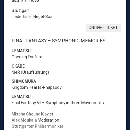
u
BEGINN: 19:30
r
Stuttgart
K
Liederhalle, Hegel-Saal
o
n
ONLINE-TICKET
z
e
FINAL FANTASY – SYMPHONIC MEMORIES
r
t
UEMATSU
-
Opening Fanfare
Ü
OKABE
b
NieR (Uraufführung)
e
r
SHIMOMURA
s
Kingdom Hearts-Rhapsody
i
UEMATSU
c
Final Fantasy VII – Symphony in three Movements
h
t
Mischa Cheung
Klavier
„
Alex Moukala
Moderation
p
Stuttgarter Philharmoniker
h