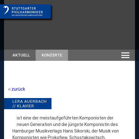
AKTUELL
KONZERTE
zurück
L
LERA AUERBACH
// RÜCKSCHAU SAISON
// KLAVIER
SPIELZEITEN-ARCHIV
E
R
ist eine der meistaufgeführten Komponisten der
neuen Generation und die jüngste Komponistin des
A
Hamburger Musikverlags Hans Sikorski, der Musik von
A
Komponisten wie Prokofiew, Schostakowitsch,