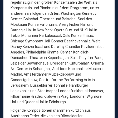
regelmäßig in den großen Konzertsälen der Welt als
Komponistin und Pianistin auf dem Programm, unter
anderem an folgenden Orten: Washington Kennedy
Center, Bolschoi- Theater und Bolschoi-Saal des
Moskauer Konservatoriums, Avery Fisher Hall und
Carnegie Hall in New York, Opera City und NHK Hall in
Tokio, Münchner Herkulessaal, Oslo Konzerthaus,
Chicago Symphony Hall, Bonner Beethovenhalle, Walt
Disney Konzertsaal und Dorothy Chandler Pavilion in Los
Angeles, Philadelphia Kimmel Center, Königlich-
Dänisches Theater in Kopenhagen, Salle Pleyel in Paris,
Leipziger Gewandhaus, Dresdener Kulturpalast, Oriental
Art Center in Schanghai, Auditorio Nacional de Musica in
Madrid, Amsterdamer Muziekgebouw und
Concertgebouw, Centre for the Performing Arts in
Jerusalem, Düsseldorfer Tonhalle, Hamburger
Laeiszhalle und Staatsoper, Landesfunkhaus Hannover,
Filharmonie Hradec Králové in Prag, Londoner Wigmore
Hall und Queens Hall in Edinburgh.
Folgende Kompositionen stammen kürzlich aus
Auerbachs Feder: die von den Düsseldorfer