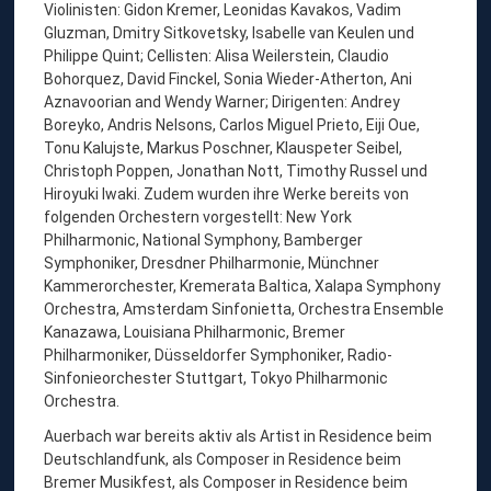
Violinisten: Gidon Kremer, Leonidas Kavakos, Vadim
Gluzman, Dmitry Sitkovetsky, Isabelle van Keulen und
Philippe Quint; Cellisten: Alisa Weilerstein, Claudio
Bohorquez, David Finckel, Sonia Wieder-Atherton, Ani
Aznavoorian and Wendy Warner; Dirigenten: Andrey
Boreyko, Andris Nelsons, Carlos Miguel Prieto, Eiji Oue,
Tonu Kalujste, Markus Poschner, Klauspeter Seibel,
Christoph Poppen, Jonathan Nott, Timothy Russel und
Hiroyuki Iwaki. Zudem wurden ihre Werke bereits von
folgenden Orchestern vorgestellt: New York
Philharmonic, National Symphony, Bamberger
Symphoniker, Dresdner Philharmonie, Münchner
Kammerorchester, Kremerata Baltica, Xalapa Symphony
Orchestra, Amsterdam Sinfonietta, Orchestra Ensemble
Kanazawa, Louisiana Philharmonic, Bremer
Philharmoniker, Düsseldorfer Symphoniker, Radio-
Sinfonieorchester Stuttgart, Tokyo Philharmonic
Orchestra.
Auerbach war bereits aktiv als Artist in Residence beim
Deutschlandfunk, als Composer in Residence beim
Bremer Musikfest, als Composer in Residence beim