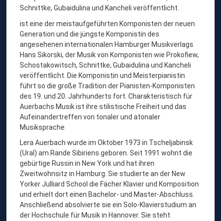
U
Schnittke, Gubaidulina und Kancheli veröffentlicht.
E
ist eine der meistaufgeführten Komponisten der neuen
R
Generation und die jüngste Komponistin des
angesehenen internationalen Hamburger Musikverlags
B
Hans Sikorski, der Musik von Komponisten wie Prokofiew,
A
Schostakowitsch, Schnittke, Gubaidulina und Kancheli
C
veröffentlicht. Die Komponistin und Meisterpianistin
führt so die große Tradition der Pianisten-Komponisten
H
des 19. und 20. Jahrhunderts fort. Charakteristisch für
,
Auerbachs Musik ist ihre stilistische Freiheit und das
K
Aufeinandertreffen von tonaler und atonaler
Musiksprache.
L
Lera Auerbach wurde im Oktober 1973 in Tscheljabinsk
A
(Ural) am Rande Sibiriens geboren. Seit 1991 wohnt die
V
gebürtige Russin in New York und hat ihren
I
Zweitwohnsitz in Hamburg. Sie studierte an der New
Yorker Julliard School die Fächer Klavier und Komposition
E
und erhielt dort einen Bachelor- und Master-Abschluss.
R
Anschließend absolvierte sie ein Solo-Klavierstudium an
der Hochschule für Musik in Hannover. Sie steht