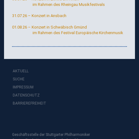
R
im Rahmen des Rheingau Musikfestivals
D
31.07.26 – Konzert in Ansbach
E
01.08.26 – Konzert in Schwäbisch Gmünd
S
im Rahmen des Festival Europäische Kirchenmusik
W
I
N
D
AKTUELL
S
SUCHE
B
IMPRESSUM
A
DATENSCHUTZ
C
BARRIEREFREIHEIT
H
E
R
K
Geschäftsstelle der Stuttgarter Philharmoniker