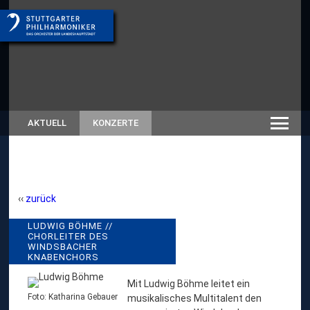
AKTUELL
KONZERTE
zurück
L
LUDWIG BÖHME //
//
CHORLEITER DES
RÜCKSCHAU
U
WINDSBACHER
SAISON
KNABENCHORS
2025/26
D
W
Mit Ludwig Böhme leitet ein
I
Foto: Katharina Gebauer
musikalisches Multitalent den