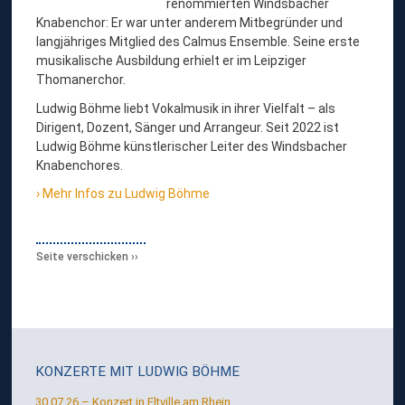
renommierten Windsbacher
G
Knabenchor: Er war unter anderem Mitbegründer und
B
langjähriges Mitglied des Calmus Ensemble. Seine erste
Ö
musikalische Ausbildung erhielt er im Leipziger
Thomanerchor.
H
Ludwig Böhme liebt Vokalmusik in ihrer Vielfalt – als
M
Dirigent, Dozent, Sänger und Arrangeur. Seit 2022 ist
E
Ludwig Böhme künstlerischer Leiter des Windsbacher
,
Knabenchores.
C
Mehr Infos zu Ludwig Böhme
H
O
Seite verschicken
R
L
E
I
T
KONZERTE MIT
LUDWIG BÖHME
E
30.07.26 – Konzert in Eltville am Rhein