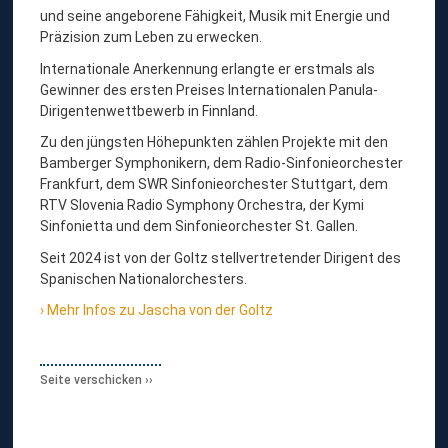
A
und seine angeborene Fähigkeit, Musik mit Energie und
Präzision zum Leben zu erwecken.
V
O
Internationale Anerkennung erlangte er erstmals als
Gewinner des ersten Preises Internationalen Panula-
N
Dirigentenwettbewerb in Finnland.
D
Zu den jüngsten Höhepunkten zählen Projekte mit den
E
Bamberger Symphonikern, dem Radio-Sinfonieorchester
R
Frankfurt, dem SWR Sinfonieorchester Stuttgart, dem
RTV Slovenia Radio Symphony Orchestra, der Kymi
G
Sinfonietta und dem Sinfonieorchester St. Gallen.
O
Seit 2024 ist von der Goltz stellvertretender Dirigent des
L
Spanischen Nationalorchesters.
T
Mehr Infos zu Jascha von der Goltz
Z
,
D
Seite verschicken
I
R