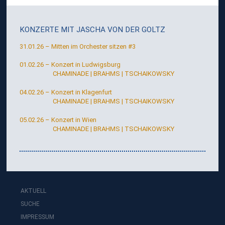
I
G
KONZERTE MIT
JASCHA VON DER GOLTZ
E
31.01.26 – Mitten im Orchester sitzen #3
N
T
01.02.26 – Konzert in Ludwigsburg
CHAMINADE | BRAHMS | TSCHAIKOWSKY
04.02.26 – Konzert in Klagenfurt
CHAMINADE | BRAHMS | TSCHAIKOWSKY
05.02.26 – Konzert in Wien
CHAMINADE | BRAHMS | TSCHAIKOWSKY
AKTUELL
SUCHE
IMPRESSUM