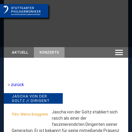
AKTUELL
KONZERTE
zurück
J
JASCHA VON DER
// RÜCKSCHAU
GOLTZ // DIRIGENT
SAISON 2025/26
A
S
Jascha von der Goltz etabliert sich
Foto: Marco Borggreve
rasch als einer der
C
faszinierendsten Dirigenten seiner
H
Generation. Er ist bekannt für seine mitreißende Präsenz