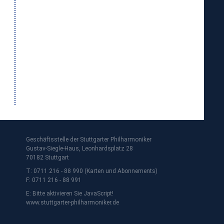
Geschäftsstelle der Stuttgarter Philharmoniker
Gustav-Siegle-Haus, Leonhardsplatz 28
70182 Stuttgart
T: 0711 216 - 88 990 (Karten und Abonnements)
F: 0711 216 - 88 991
E:
Bitte aktivieren Sie JavaScript!
www.stuttgarter-philharmoniker.de