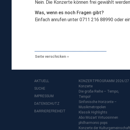
Nein. Die Konzerte können frei gewählt werden
Was, wenn es noch Fragen gibt?
Einfach anrufen unter 0711 216 88990 oder ein
Seite verschicken
AKTUELL
KONZERTPROGRAMM 2026/27
Konzerte
SUCHE
Die große Reihe – Tempo,
IMPRESSUM
Tempo!
Sinfonische Horizonte –
DATENSCHUTZ
Musikmetropolen
BARRIEREFREIHEIT
Klassik Highlights
Abo Mozart Virtuosinnen
philharmonic pops
Konzerte der Kulturgemeinschaf