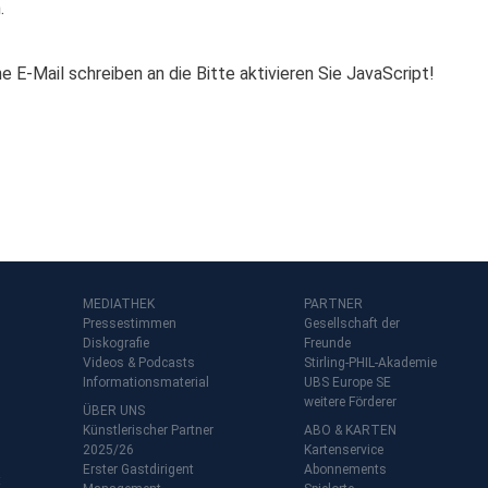
.
e E-Mail schreiben an die
Bitte aktivieren Sie JavaScript!
MEDIATHEK
PARTNER
Pressestimmen
Gesellschaft der
Diskografie
Freunde
Videos & Podcasts
Stirling-PHIL-Akademie
Informationsmaterial
UBS Europe SE
weitere Förderer
ÜBER UNS
Künstlerischer Partner
ABO & KARTEN
2025/26
Kartenservice
Erster Gastdirigent
Abonnements
t