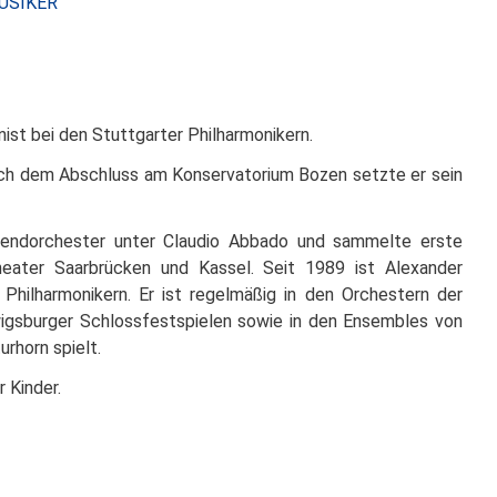
USIKER
ALEXANDER
CAZZANELLI
nist bei den Stuttgarter Philharmonikern.
ach dem Abschluss am Konservatorium Bozen setzte er sein
ugendorchester unter Claudio Abbado und sammelte erste
heater Saarbrücken und Kassel. Seit 1989 ist Alexander
r Philharmonikern. Er ist regelmäßig in den Orchestern der
wigsburger Schlossfestspielen sowie in den Ensembles von
urhorn spielt.
r Kinder.