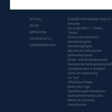
AKTUELL
KONZERTPROGRAMM 2026/27
Konzerte
SUCHE
Die große Reihe – Tempo,
IMPRESSUM
Tempo!
Sinfonische Horizonte –
DATENSCHUTZ
Musikmetropolen
BARRIEREFREIHEIT
Klassik Highlights
Abo Mozart Virtuosinnen
philharmonic pops
Kinder- und Familienkonzerte
Konzerte der Kulturgemeinschaf
Sonderkonzerte in Stuttgart
Kultur am Nachmittag
On Tour
Öffentliche Proben
Beethoven-Tage
Opernfestspiele Heidenheim
Nachtschwärmerkonzerte
Mitten im Orchester
Carte blanche