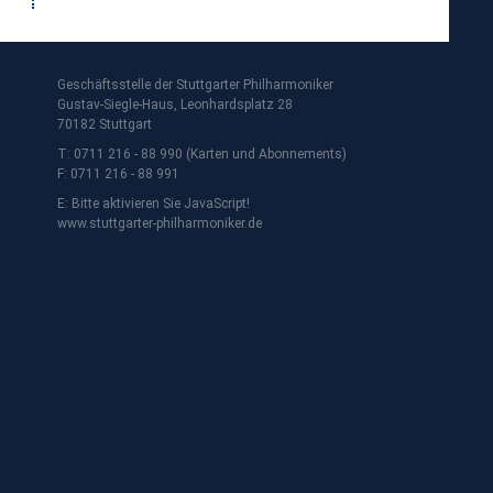
Geschäftsstelle der Stuttgarter Philharmoniker
Gustav-Siegle-Haus, Leonhardsplatz 28
70182 Stuttgart
T: 0711 216 - 88 990 (Karten und Abonnements)
F: 0711 216 - 88 991
E:
Bitte aktivieren Sie JavaScript!
www.stuttgarter-philharmoniker.de