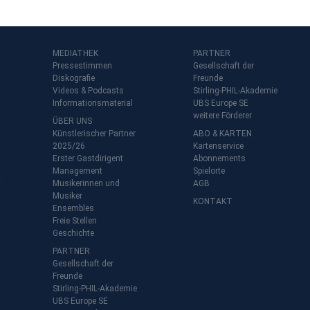
MEDIATHEK
PARTNER
Pressestimmen
Gesellschaft der
Diskografie
Freunde
Videos & Podcasts
Stirling-PHIL-Akademie
Informationsmaterial
UBS Europe SE
weitere Förderer
ÜBER UNS
Künstlerischer Partner
ABO & KARTEN
2025/26
Kartenservice
Erster Gastdirigent
Abonnements
Management
Spielorte
t
Musikerinnen und
AGB
Musiker
KONTAKT
Ensembles
Freie Stellen
Geschichte
PARTNER
Gesellschaft der
Freunde
Stirling-PHIL-Akademie
UBS Europe SE