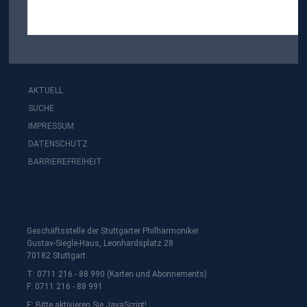
AKTUELL
SUCHE
IMPRESSUM
DATENSCHUTZ
BARRIEREFREIHEIT
Geschäftsstelle der Stuttgarter Philharmoniker
Gustav-Siegle-Haus, Leonhardsplatz 28
70182 Stuttgart
T: 0711 216 - 88 990 (Karten und Abonnements)
F: 0711 216 - 88 991
E:
Bitte aktivieren Sie JavaScript!