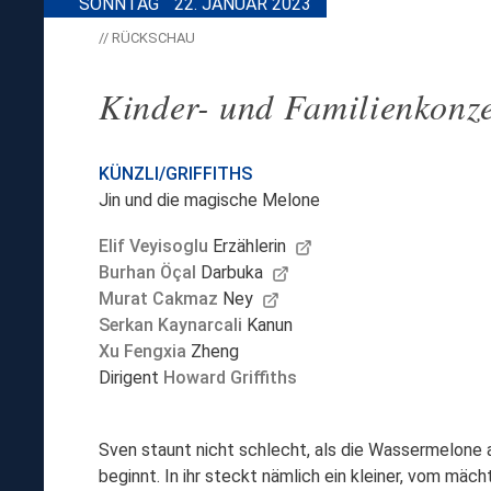
SONNTAG
22. JANUAR 2023
// RÜCKSCHAU
Kinder- und Familienkonze
KÜNZLI/GRIFFITHS
Jin und die magische Melone
Elif Veyisoglu
Erzählerin
Burhan Öçal
Darbuka
Murat Cakmaz
Ney
Serkan Kaynarcali
Kanun
Xu Fengxia
Zheng
Dirigent
Howard Griffiths
Sven staunt nicht schlecht, als die Wassermelone 
beginnt. In ihr steckt nämlich ein kleiner, vom mäc