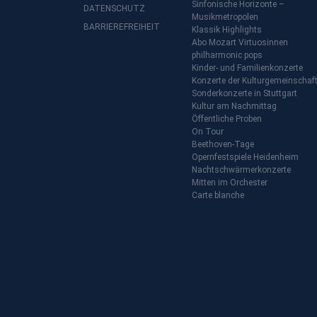
Sinfonische Horizonte –
DATENSCHUTZ
Musikmetropolen
BARRIEREFREIHEIT
Klassik Highlights
Abo Mozart Virtuosinnen
philharmonic pops
Kinder- und Familienkonzerte
Konzerte der Kulturgemeinschaf
Sonderkonzerte in Stuttgart
Kultur am Nachmittag
Öffentliche Proben
On Tour
Beethoven-Tage
Opernfestspiele Heidenheim
Nachtschwärmerkonzerte
Mitten im Orchester
Carte blanche