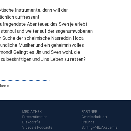
tische Instrumente, dann will der
ächlich auffressen!
 aufregendste Abenteuer, das Sven je erlebt
h Istanbul und weiter auf der sagenumwobenen
der Suche der schelmische Nasreddin Hoca –
reundliche Musiker und ein geheimnisvolles
mond! Gelingt es Jin und Sven wohl, die
 zu besänftigen und Jins Leben zu retten?
cken
MEDIATHEK
PARTNER
Pressestimmen
Gesellschaft der
Diskografie
Freunde
Videos & Podcasts
Stirling-PHIL-Akademie