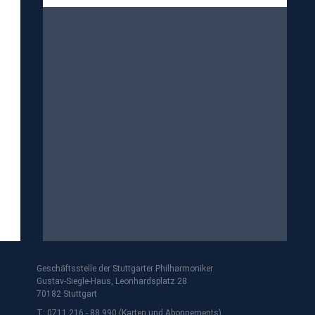
Geschäftsstelle der Stuttgarter Philharmoniker
Gustav-Siegle-Haus, Leonhardsplatz 28
70182 Stuttgart
T: 0711 216 - 88 990 (Karten und Abonnements)