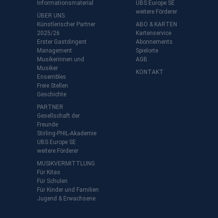
Informationsmaterial
UBS Europe SE
weitere Förderer
ÜBER UNS
Künstlerischer Partner
ABO & KARTEN
2025/26
Kartenservice
Erster Gastdirigent
Abonnements
Management
Spielorte
t
Musikerinnen und
AGB
Musiker
KONTAKT
Ensembles
Freie Stellen
Geschichte
PARTNER
Gesellschaft der
Freunde
Stirling-PHIL-Akademie
UBS Europe SE
weitere Förderer
MUSIKVERMITTLUNG
Für Kitas
Für Schulen
Für Kinder und Familien
Jugend & Erwachsene