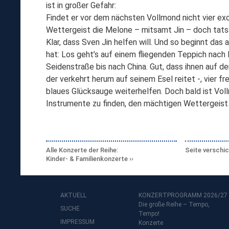
ist in großer Gefahr:
Findet er vor dem nächsten Vollmond nicht vier exo
Wettergeist die Melone – mitsamt Jin – doch tats
Klar, dass Sven Jin helfen will. Und so beginnt das
hat: Los geht’s auf einem fliegenden Teppich nac
Seidenstraße bis nach China. Gut, dass ihnen auf 
der verkehrt herum auf seinem Esel reitet -, vier f
blaues Glücksauge weiterhelfen. Doch bald ist Voll
Instrumente zu finden, den mächtigen Wettergeist
Alle Konzerte der Reihe:
Seite verschi
Kinder- & Familienkonzerte
AKTUELL
KONZERTPROGRAMM 2026/27
Die große Reihe – Tempo,
SUCHE
Tempo!
IMPRESSUM
Konzerte