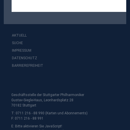
AKTUELL
SUCHE
IMPRESSUM
DATENSCHUTZ
BARRIEREFREIHEIT
Geschäftsstelle der Stuttgarter Philharmoniker
Gustav-Siegle-Haus, Leonhardsplatz 28
70182 Stuttgart
T: 0711 216 - 88 990 (Karten und Abonnements)
F: 0711 216 - 88 991
E:
Bitte aktivieren Sie JavaScript!