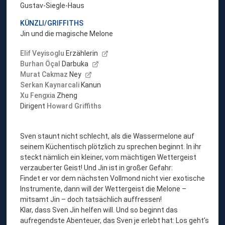
Gustav-Siegle-Haus
KÜNZLI/GRIFFITHS
Jin und die magische Melone
Elif Veyisoglu
Erzählerin
Burhan Öçal
Darbuka
Murat Cakmaz
Ney
Serkan Kaynarcali
Kanun
Xu Fengxia
Zheng
Dirigent
Howard Griffiths
Sven staunt nicht schlecht, als die Wassermelone auf
seinem Küchentisch plötzlich zu sprechen beginnt. In ihr
steckt nämlich ein kleiner, vom mächtigen Wettergeist
verzauberter Geist! Und Jin ist in großer Gefahr:
Findet er vor dem nächsten Vollmond nicht vier exotische
Instrumente, dann will der Wettergeist die Melone –
mitsamt Jin – doch tatsächlich auffressen!
Klar, dass Sven Jin helfen will. Und so beginnt das
aufregendste Abenteuer, das Sven je erlebt hat: Los geht’s