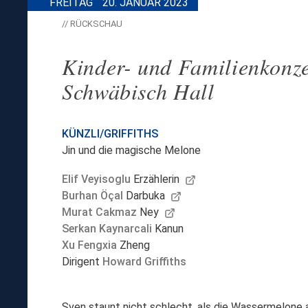
FREITAG
20. JANUAR 2023
// RÜCKSCHAU
Kinder- und Familienkonze
Schwäbisch Hall
KÜNZLI/GRIFFITHS
Jin und die magische Melone
Elif Veyisoglu
Erzählerin
Burhan Öçal
Darbuka
Murat Cakmaz
Ney
Serkan Kaynarcali
Kanun
Xu Fengxia
Zheng
Dirigent
Howard Griffiths
Sven staunt nicht schlecht, als die Wassermelone 