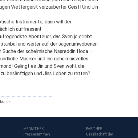
htigen Wettergeist verzauberter Geist! Und Jin
tische Instrumente, dann will der
ächlich auffressen!
 aufregendste Abenteuer, das Sven je erlebt
h Istanbul und weiter auf der sagenumwobenen
der Suche der schelmische Nasreddin Hoca –
reundliche Musiker und ein geheimnisvolles
mond! Gelingt es Jin und Sven wohl, die
 zu besänftigen und Jins Leben zu retten?
cken
MEDIATHEK
PARTNER
Pressestimmen
Gesellschaft der