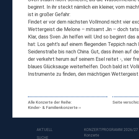
beginnt. In ihr steckt nämlich ein kleiner, vom mäc
ist in großer Gefahr:
Findet er vor dem nächsten Vollmond nicht vier exo
Wettergeist die Melone – mitsamt Jin – doch tats
Klar, dass Sven Jin helfen will. Und so beginnt das
hat: Los geht’s auf einem fliegenden Teppich nac
Seidenstraße bis nach China. Gut, dass ihnen auf 
der verkehrt herum auf seinem Esel reitet -, vier f
blaues Glücksauge weiterhelfen. Doch bald ist Voll
Instrumente zu finden, den mächtigen Wettergeist
Alle Konzerte der Reihe:
Seite verschi
Kinder- & Familienkonzerte
AKTUELL
KONZERTPROGRAMM 2026/27
Konzerte
SUCHE