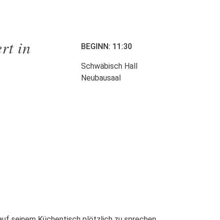
rt in
BEGINN: 11:30
Schwäbisch Hall
Neubausaal
auf seinem Küchentisch plötzlich zu sprechen