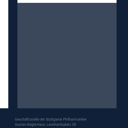
Geschäftsstelle der Stuttgarter Philharmoniker
Gustav-Siegle-Haus, Leonhardsplatz 28