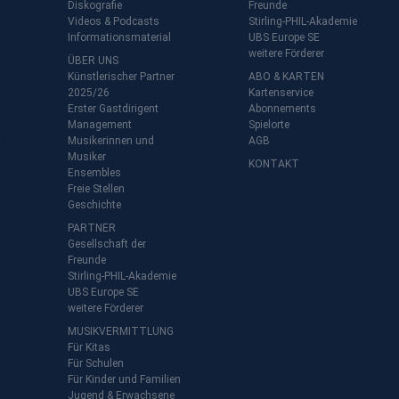
Diskografie
Freunde
Videos & Podcasts
Stirling-PHIL-Akademie
Informationsmaterial
UBS Europe SE
weitere Förderer
ÜBER UNS
Künstlerischer Partner
ABO & KARTEN
2025/26
Kartenservice
Erster Gastdirigent
Abonnements
Management
Spielorte
t
Musikerinnen und
AGB
Musiker
KONTAKT
Ensembles
Freie Stellen
Geschichte
PARTNER
Gesellschaft der
Freunde
Stirling-PHIL-Akademie
UBS Europe SE
weitere Förderer
MUSIKVERMITTLUNG
Für Kitas
Für Schulen
Für Kinder und Familien
Jugend & Erwachsene