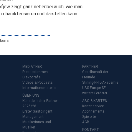
kofjew zeigt ganz nebenbei auch, wie man
 charakterisieren und darstellen kann.
cken
MEDIATHEK
PARTNER
Pressestimmen
Gesellschaft der
Diskografie
Freunde
Videos & Podcasts
Stirling-PHIL-Akademie
Informationsmaterial
UBS Europe SE
weitere Förderer
ÜBER UNS
Künstlerischer Partner
ABO & KARTEN
2025/26
Kartenservice
Erster Gastdirigent
Abonnements
t
Management
Spielorte
Musikerinnen und
AGB
Musiker
KONTAKT