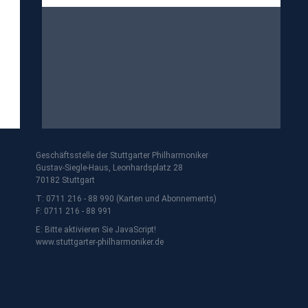
Geschäftsstelle der Stuttgarter Philharmoniker
Gustav-Siegle-Haus, Leonhardsplatz 28
70182 Stuttgart
T: 0711 216 - 88 990 (Karten und Abonnements)
F: 0711 216 - 88 991
E:
Bitte aktivieren Sie JavaScript!
www.stuttgarter-philharmoniker.de