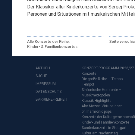
Der Klassiker aller Kinderkonzerte von Sergej Pro
Personen und Situationen mit musikalischen Mitteln
Alle Konzerte der Reihe:
Seite verschi
Kinder- & Familienkonzerte
AKTUELL
KONZERTPROGRAMM 2026/27
Konzerte
SUCHE
Die große Reihe – Tempo,
IMPRESSUM
Tempo!
Sinfonische Horizonte –
DATENSCHUTZ
Musikmetropolen
BARRIEREFREIHEIT
Klassik Highlights
Abo Mozart Virtuosinnen
philharmonic pops
Konzerte der Kulturgemeinschaf
Kinder- und Familienkonzerte
Sonderkonzerte in Stuttgart
Kultur am Nachmittag