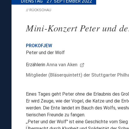
DIENSTAG
27. SEPTEMBER 2022
// RÜCKSCHAU
Mini-Konzert Peter und de
PROKOFJEW
Peter und der Wolf
Erzählerin
Anna van Aken
Mitglieder (Bläserquintett) der Stuttgarter Phil
Eines Tages geht Peter ohne die Erlaubnis des Gro
Er wird Zeuge, wie der Vogel, die Katze und die E
werden. Die Ente landet im Bauch des Wolfs, wesha
tierischen Freunde zu fangen.
,,Peter und der Wolf" ist eine Geschichte vom Sieg
Übermacht durch Klugheit und Solidarität der Sch