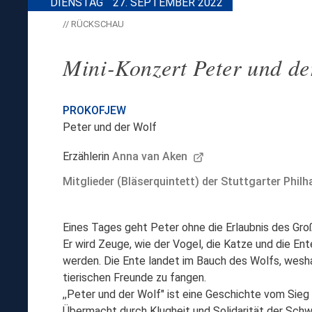
DIENSTAG
27. SEPTEMBER 2022
// RÜCKSCHAU
Mini-Konzert Peter und de
PROKOFJEW
Peter und der Wolf
Erzählerin
Anna van Aken
Mitglieder (Bläserquintett) der Stuttgarter Phil
Eines Tages geht Peter ohne die Erlaubnis des Gro
Er wird Zeuge, wie der Vogel, die Katze und die E
werden. Die Ente landet im Bauch des Wolfs, wesha
tierischen Freunde zu fangen.
,,Peter und der Wolf" ist eine Geschichte vom Sieg
Übermacht durch Klugheit und Solidarität der Sch