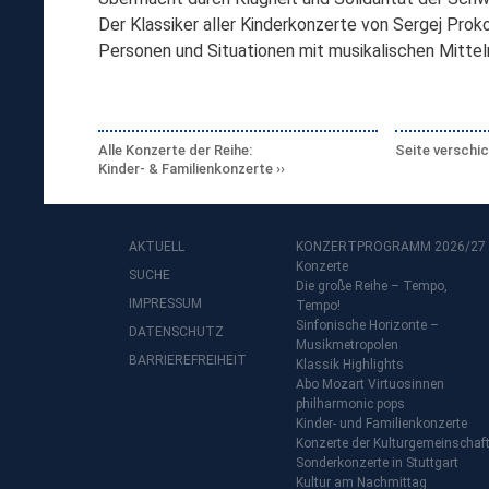
Der Klassiker aller Kinderkonzerte von Sergej Pro
Personen und Situationen mit musikalischen Mitteln
Alle Konzerte der Reihe:
Seite verschi
Kinder- & Familienkonzerte
AKTUELL
KONZERTPROGRAMM 2026/27
Konzerte
SUCHE
Die große Reihe – Tempo,
IMPRESSUM
Tempo!
Sinfonische Horizonte –
DATENSCHUTZ
Musikmetropolen
BARRIEREFREIHEIT
Klassik Highlights
Abo Mozart Virtuosinnen
philharmonic pops
Kinder- und Familienkonzerte
Konzerte der Kulturgemeinschaf
Sonderkonzerte in Stuttgart
Kultur am Nachmittag