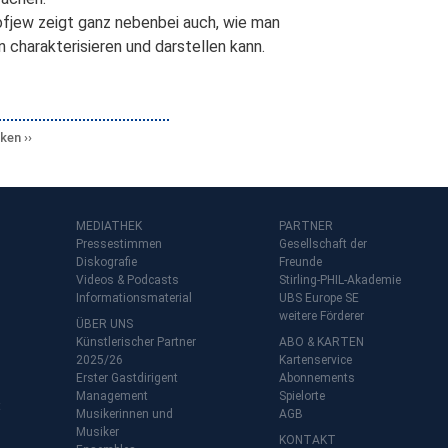
kofjew zeigt ganz nebenbei auch, wie man
 charakterisieren und darstellen kann.
cken
MEDIATHEK
PARTNER
Pressestimmen
Gesellschaft der
Diskografie
Freunde
Videos & Podcasts
Stirling-PHIL-Akademie
Informationsmaterial
UBS Europe SE
weitere Förderer
ÜBER UNS
Künstlerischer Partner
ABO & KARTEN
2025/26
Kartenservice
Erster Gastdirigent
Abonnements
Management
Spielorte
t
Musikerinnen und
AGB
Musiker
KONTAKT