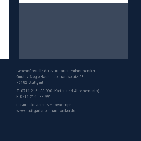
Geschäftsstelle der Stuttgarter Philharmoniker
Gustav-Siegle-Haus, Leonhardsplatz 28
70182 Stuttgart
T: 0711 216 - 88 990 (Karten und Abonnements)
F: 0711 216 - 88 991
E:
Bitte aktivieren Sie JavaScript!
www.stuttgarter-philharmoniker.de