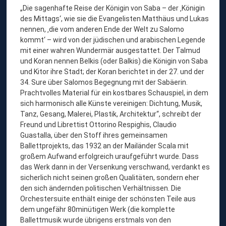
„Die sagenhafte Reise der Königin von Saba – der ‚Königin
des Mittags‘, wie sie die Evangelisten Matthäus und Lukas
nennen, ‚die vom anderen Ende der Welt zu Salomo
kommt‘ – wird von der jüdischen und arabischen Legende
mit einer wahren Wundermär ausgestattet. Der Talmud
und Koran nennen Belkis (oder Balkis) die Königin von Saba
und Kitor ihre Stadt; der Koran berichtet in der 27. und der
34. Sure über Salomos Begegnung mit der Sabäerin.
Prachtvolles Material für ein kostbares Schauspiel, in dem
sich harmonisch alle Künste vereinigen: Dichtung, Musik,
Tanz, Gesang, Malerei, Plastik, Architektur“, schreibt der
Freund und Librettist Ottorino Respighis, Claudio
Guastalla, über den Stoff ihres gemeinsamen
Ballettprojekts, das 1932 an der Mailänder Scala mit
großem Aufwand erfolgreich uraufgeführt wurde. Dass
das Werk dann in der Versenkung verschwand, verdankt es
sicherlich nicht seinen großen Qualitäten, sondern eher
den sich ändernden politischen Verhältnissen. Die
Orchestersuite enthält einige der schönsten Teile aus
dem ungefähr 80minütigen Werk (die komplette
Ballettmusik wurde übrigens erstmals von den