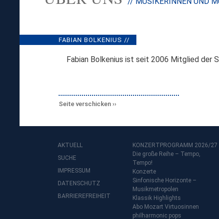
// MUSIKERINNEN UND M
FABIAN BOLKENIUS //
Fabian Bolkenius ist seit 2006 Mitglied der S
Seite verschicken
AKTUELL
KONZERTPROGRAMM 2026/27
Die große Reihe – Tempo,
SUCHE
Tempo!
IMPRESSUM
Konzerte
Sinfonische Horizonte –
DATENSCHUTZ
Musikmetropolen
BARRIEREFREIHEIT
Klassik Highlights
Abo Mozart Virtuosinnen
philharmonic pops