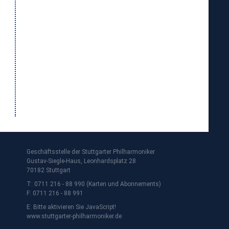
Geschäftsstelle der Stuttgarter Philharmoniker
Gustav-Siegle-Haus, Leonhardsplatz 28
70182 Stuttgart
T: 0711 216 - 88 990 (Karten und Abonnements)
F: 0711 216 - 88 991
E:
Bitte aktivieren Sie JavaScript!
www.stuttgarter-philharmoniker.de