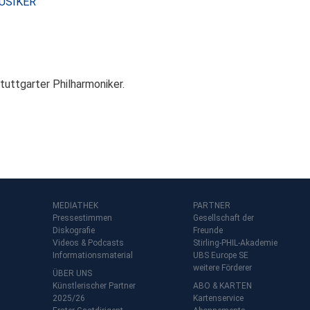
USIKER
FABIAN
BOLKENIUS
tuttgarter Philharmoniker.
MEDIATHEK
PARTNER
Pressestimmen
Gesellschaft der
Diskografie
Freunde
Videos & Podcasts
Stirling-PHIL-Akademie
Informationsmaterial
UBS Europe SE
weitere Förderer
ÜBER UNS
Künstlerischer Partner
ABO & KARTEN
2025/26
Kartenservice