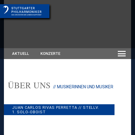
AKTUELL
KONZERTE
ÜBER UNS
:
// MUSIKERINNEN UND MUSIKER
J
U
A
N
JUAN CARLOS RIVAS PERRETTA // STELLV.
C
1. SOLO-OBOIST
A
R
L
O