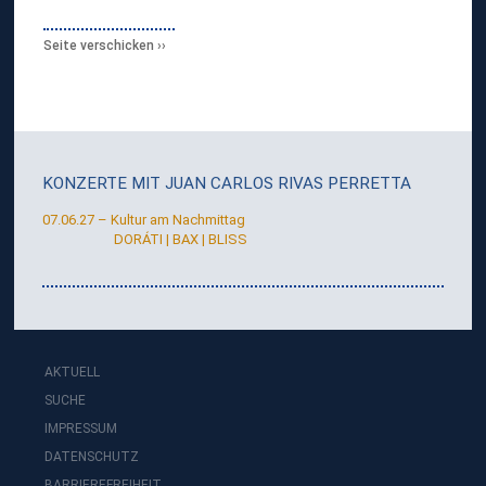
S
R
Seite verschicken
I
V
A
S
P
E
R
KONZERTE MIT
JUAN CARLOS RIVAS PERRETTA
R
E
07.06.27 – Kultur am Nachmittag
T
DORÁTI | BAX | BLISS
T
A
AKTUELL
SUCHE
IMPRESSUM
DATENSCHUTZ
BARRIEREFREIHEIT