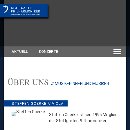
AKTUELL
KONZERTE
ÜBER UNS
:
// MUSIKERINNEN UND MUSIKER
S
T
E
F
STEFFEN GOERKE // VIOLA
F
E
Steffen Goerke ist seit 1995 Mitglied
N
der Stuttgarter Philharmoniker.
G
O