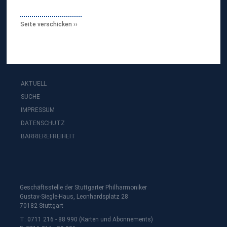
E
R
K
Seite verschicken
E
AKTUELL
SUCHE
IMPRESSUM
DATENSCHUTZ
BARRIEREFREIHEIT
Geschäftsstelle der Stuttgarter Philharmoniker
Gustav-Siegle-Haus, Leonhardsplatz 28
70182 Stuttgart
T: 0711 216 - 88 990 (Karten und Abonnements)