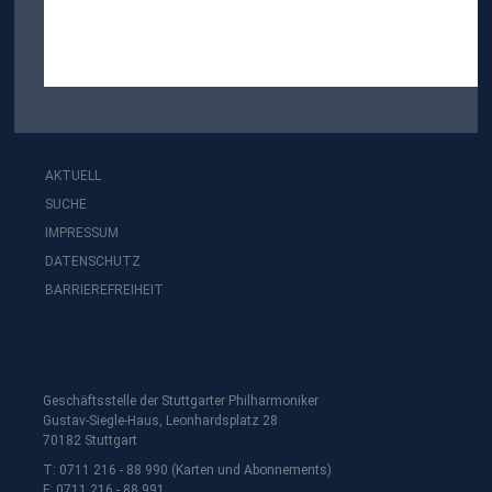
AKTUELL
SUCHE
IMPRESSUM
DATENSCHUTZ
BARRIEREFREIHEIT
Geschäftsstelle der Stuttgarter Philharmoniker
Gustav-Siegle-Haus, Leonhardsplatz 28
70182 Stuttgart
T: 0711 216 - 88 990 (Karten und Abonnements)
F: 0711 216 - 88 991