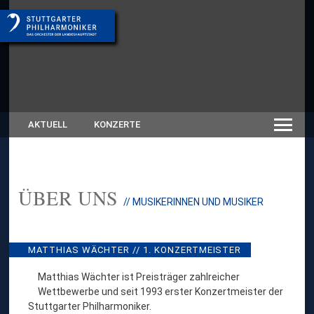
AKTUELL
KONZERTE
ÜBER UNS
:
// MUSIKERINNEN UND MUSIKER
M
A
T
T
MATTHIAS WÄCHTER // 1. KONZERTMEISTER
H
I
Matthias Wächter ist Preisträger zahlreicher
A
Wettbewerbe und seit 1993 erster Konzertmeister der
S
Stuttgarter Philharmoniker.
W