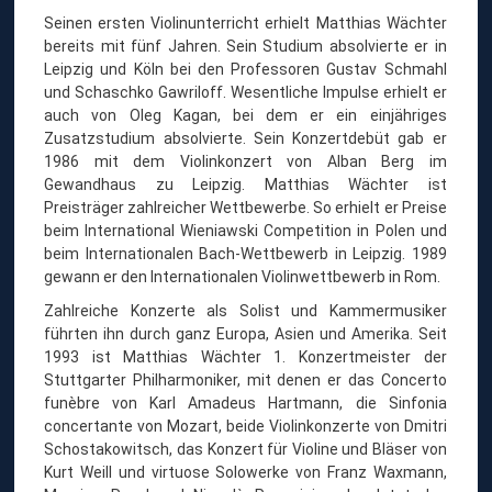
Ä
Seinen ersten Violinunterricht erhielt Matthias Wächter
C
bereits mit fünf Jahren. Sein Studium absolvierte er in
H
T
Leipzig und Köln bei den Professoren Gustav Schmahl
E
und Schaschko Gawriloff. Wesentliche Impulse erhielt er
R
auch von Oleg Kagan, bei dem er ein einjähriges
Zusatzstudium absolvierte. Sein Konzertdebüt gab er
1986 mit dem Violinkonzert von Alban Berg im
Gewandhaus zu Leipzig. Matthias Wächter ist
Preisträger zahlreicher Wettbewerbe. So erhielt er Preise
beim International Wieniawski Competition in Polen und
beim Internationalen Bach-Wettbewerb in Leipzig. 1989
gewann er den Internationalen Violinwettbewerb in Rom.
Zahlreiche Konzerte als Solist und Kammermusiker
führten ihn durch ganz Europa, Asien und Amerika. Seit
1993 ist Matthias Wächter 1. Konzertmeister der
Stuttgarter Philharmoniker, mit denen er das Concerto
funèbre von Karl Amadeus Hartmann, die Sinfonia
concertante von Mozart, beide Violinkonzerte von Dmitri
Schostakowitsch, das Konzert für Violine und Bläser von
Kurt Weill und virtuose Solowerke von Franz Waxmann,