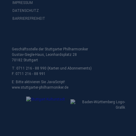
IMPRESSUM
DATENSCHUTZ
BARRIEREFREIHEIT
zur
Konzert-
Übersicht
„Beethoven-
Geschäftsstelle der Stuttgarter Philharmoniker
Tage“
Gustav-Siegle-Haus, Leonhardsplatz 28
70182 Stuttgart
T: 0711 216 - 88 990 (Karten und Abonnements)
F: 0711 216 - 88 991
E:
Bitte aktivieren Sie JavaScript!
www.stuttgarter-philharmoniker.de