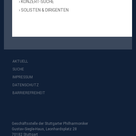
KONZERT-SUCHE
SOLISTEN & DIRIGENTEN
AKTUELL
SUCHE
IMPRESSUM
DATENSCHUTZ
BARRIEREFREIHEIT
Geschäftsstelle der Stuttgarter Philharmoniker
Gustav-Siegle-Haus, Leonhardsplatz 28
70182 Stuttgart