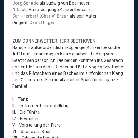
Jörg Schade
als Ludwig van Beethoven
N.N.
als Hans, der junge Konzertbesucher
Carl-Herbert „Charly“ Braun
als sein Vater
Dirigent:
Dan Ettinger
ZUM DONNERWETTER HERR BEETHOVEN!
Hans, ein außerordentlich neugieriger Konzertbesucher
trifft auf – man mag es kaum glauben - Ludwig van
Beethoven persönlich. Die beiden kommen ins Gespräch
und entdecken dabei Donner und Blitz, Vogelgezwitscher
und das Plätschern eines Baches im sinfonischen Klang
des Orchesters. Ein musikalischer Spaß für die ganze
Familie!
I. Tanz
II. Instrumentenvorstellung
III. Die Fünfte
IV. Erwachen…
V. Vorstellung der Tiere
VI. Szene am Bach
VII. Ode an die Freude*