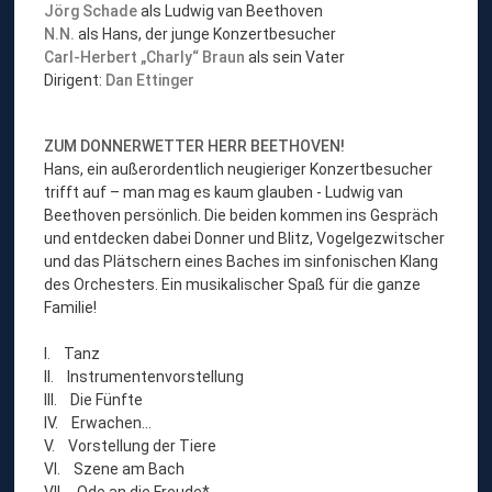
Jörg Schade
als Ludwig van Beethoven
N.N.
als Hans, der junge Konzertbesucher
Carl-Herbert „Charly“ Braun
als sein Vater
Dirigent:
Dan Ettinger
ZUM DONNERWETTER HERR BEETHOVEN!
Hans, ein außerordentlich neugieriger Konzertbesucher
trifft auf – man mag es kaum glauben - Ludwig van
Beethoven persönlich. Die beiden kommen ins Gespräch
und entdecken dabei Donner und Blitz, Vogelgezwitscher
und das Plätschern eines Baches im sinfonischen Klang
des Orchesters. Ein musikalischer Spaß für die ganze
Familie!
I. Tanz
II. Instrumentenvorstellung
III. Die Fünfte
IV. Erwachen…
V. Vorstellung der Tiere
VI. Szene am Bach
VII. Ode an die Freude*