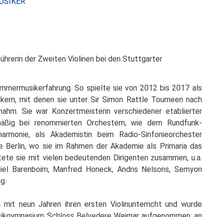
USIKER
CHRISTIN
UHLEMANN
ührerin der Zweiten Violinen bei den Stuttgarter
mermusikerfahrung. So spielte sie von 2012 bis 2017 als
nikern, mit denen sie unter Sir Simon Rattle Tourneen nach
nahm. Sie war Konzertmeisterin verschiedener etablierter
äßig bei renommierten Orchestern, wie dem Rundfunk-
lharmonie, als Akademistin beim Radio-Sinfonieorchester
 Berlin, wo sie im Rahmen der Akademie als Primaria das
tete sie mit vielen bedeutenden Dirigenten zusammen, u.a.
niel Barenboim, Manfred Honeck, Andris Nelsons, Semyon
g.
 mit neun Jahren ihren ersten Violinunterricht und wurde
Musikgymnasium Schloss Belvedere Weimar aufgenommen, an