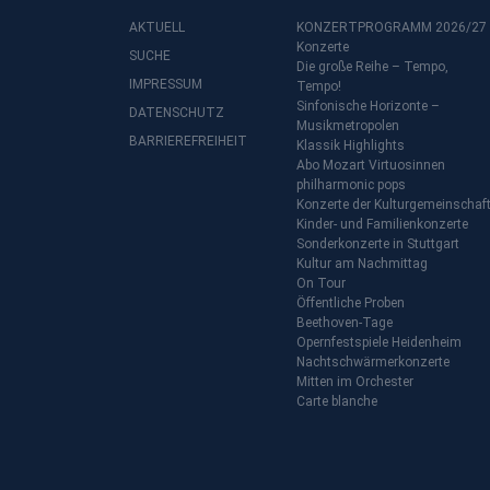
AKTUELL
KONZERTPROGRAMM 2026/27
Konzerte
SUCHE
Die große Reihe – Tempo,
IMPRESSUM
Tempo!
Sinfonische Horizonte –
DATENSCHUTZ
Musikmetropolen
BARRIEREFREIHEIT
Klassik Highlights
Abo Mozart Virtuosinnen
philharmonic pops
Konzerte der Kulturgemeinschaf
Kinder- und Familienkonzerte
Sonderkonzerte in Stuttgart
Kultur am Nachmittag
On Tour
Öffentliche Proben
Beethoven-Tage
Opernfestspiele Heidenheim
Nachtschwärmerkonzerte
Mitten im Orchester
Carte blanche