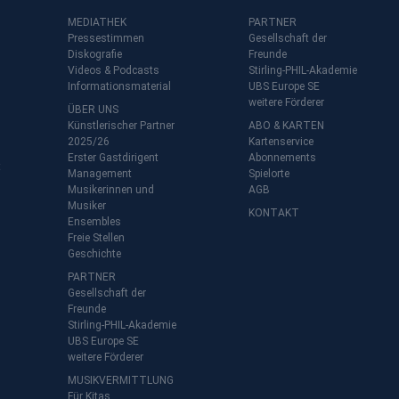
MEDIATHEK
PARTNER
Pressestimmen
Gesellschaft der
Diskografie
Freunde
Videos & Podcasts
Stirling-PHIL-Akademie
Informationsmaterial
UBS Europe SE
weitere Förderer
ÜBER UNS
Künstlerischer Partner
ABO & KARTEN
2025/26
Kartenservice
Erster Gastdirigent
Abonnements
t
Management
Spielorte
Musikerinnen und
AGB
Musiker
KONTAKT
Ensembles
Freie Stellen
Geschichte
PARTNER
Gesellschaft der
Freunde
Stirling-PHIL-Akademie
UBS Europe SE
weitere Förderer
MUSIKVERMITTLUNG
Für Kitas