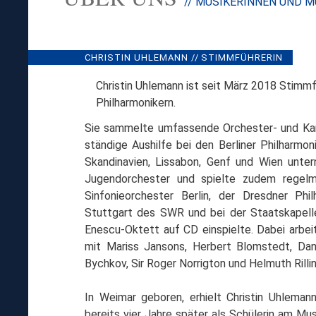
// MUSIKERINNEN UND M
CHRISTIN UHLEMANN // STIMMFÜHRERIN
Christin Uhlemann ist seit März 2018 Stimmf
Philharmonikern.
Sie sammelte umfassende Orchester- und Kam
ständige Aushilfe bei den Berliner Philharmo
Skandinavien, Lissabon, Genf und Wien unter
Jugendorchester und spielte zudem regelm
Sinfonieorchester Berlin, der Dresdner Phi
Stuttgart des SWR und bei der Staatskapelle
Enescu-Oktett auf CD einspielte. Dabei arbei
mit Mariss Jansons, Herbert Blomstedt, Da
Bychkov, Sir Roger Norrigton und Helmuth Rillin
In Weimar geboren, erhielt Christin Uhlemann
bereits vier Jahre später als Schülerin am 