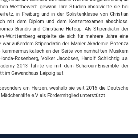
chen Wettbewerb gewann. Ihre Studien absolvierte sie bei
etz, in Freiburg und in der Solistenklasse von Christian
reich mit dem Diplom und dem Konzertexamen abschloss.
homas Brandis und Christiane Hutcap. Als Stipendiatin der
n-Württemberg erspielte sie sich für mehrere Jahre eine
ie war außerdem Stipendiatin der Mahler Akademie Potenza
ie kammermusikalisch an der Seite von namhaften Musikern
Honda-Rosenberg, Volker Jacobsen, Hariolf Schlichtig u.a.
Academy 2013 führte sie mit dem Scharoun-Ensemble der
tt im Gewandhaus Leipzig auf.
 besonders am Herzen, weshalb sie seit 2016 die Deutsche
Mädchenhilfe e.V. als Fördermitglied unterstützt.