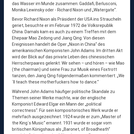
das Wasser im Munde zusammen: Gaddafi, Berlusconi,
Monika Lewinsky oder - Richard Nixon und „Watergate“.
Bevor Richard Nixon als Präsident der USA ins Straucheln
geriet, besuchte er im Februar 1972 die Volksrepublik
China. Damals kam es auch zu einem Treffen mit dem
Ehepaar Mao Zedong und Jiang Qing. Von diesen
Ereignissen handelt die Oper „Nixon in China“ des
amerikanischen Komponisten John Adams. Im dritten Akt
wird der Blick auf das private Leben des chinesischen
Herrscherpaares gelenkt. Wir sehen – und hören – wie Mao
(the chairman) und seine Frau zur Musik eines Foxtrott
tanzen, den Jiang Qing folgendermaßen kommentiert: „We
´ll teach these motherfuckers how to dance.“
Während John Adams häufiger politische Skandale zu
Themen seiner Werke machte, war der englische
Komponist Edward Elgar ein Mann der „political
correctness“. Für sein kompositorisches Werk wurde er
mehrfach ausgezeichnet. 1924 wurde er zum „Master of
the King´s Music“ ernannt. 1931 wurde er sogar vom
britischen Königshaus als „Baronet, of Broadheath“