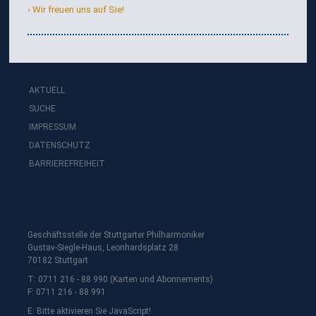
Wir freuen uns auf Sie!
AKTUELL
SUCHE
IMPRESSUM
DATENSCHUTZ
BARRIEREFREIHEIT
Geschäftsstelle der Stuttgarter Philharmoniker
Gustav-Siegle-Haus, Leonhardsplatz 28
70182 Stuttgart
T: 0711 216 - 88 990 (Karten und Abonnements)
F: 0711 216 - 88 991
E:
Bitte aktivieren Sie JavaScript!