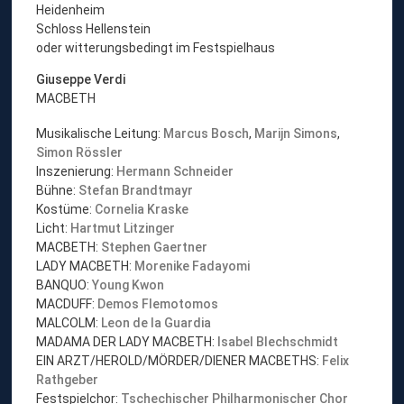
Heidenheim
Schloss Hellenstein
oder witterungsbedingt im Festspielhaus
Giuseppe Verdi
MACBETH
Musikalische Leitung:
Marcus Bosch
,
Marijn Simons
,
Simon Rössler
Inszenierung:
Hermann Schneider
Bühne:
Stefan Brandtmayr
Kostüme:
Cornelia Kraske
Licht:
Hartmut Litzinger
MACBETH:
Stephen Gaertner
LADY MACBETH:
Morenike Fadayomi
BANQUO:
Young Kwon
MACDUFF:
Demos Flemotomos
MALCOLM:
Leon de la Guardia
MADAMA DER LADY MACBETH:
Isabel Blechschmidt
EIN ARZT/HEROLD/MÖRDER/DIENER MACBETHS:
Felix
Rathgeber
Festspielchor:
Tschechi
scher Philharmonischer Chor