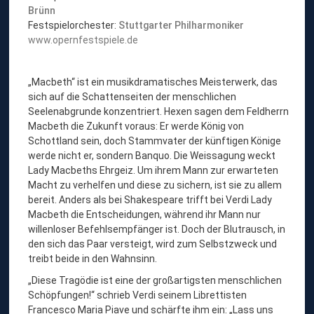
Brünn
Festspielorchester:
Stuttgarter Philharmoniker
www.opernfestspiele.de
„Macbeth“ ist ein musikdramatisches Meisterwerk, das
sich auf die Schattenseiten der menschlichen
Seelenabgrunde konzentriert. Hexen sagen dem Feldherrn
Macbeth die Zukunft voraus: Er werde König von
Schottland sein, doch Stammvater der künftigen Könige
werde nicht er, sondern Banquo. Die Weissagung weckt
Lady Macbeths Ehrgeiz. Um ihrem Mann zur erwarteten
Macht zu verhelfen und diese zu sichern, ist sie zu allem
bereit. Anders als bei Shakespeare trifft bei Verdi Lady
Macbeth die Entscheidungen, während ihr Mann nur
willenloser Befehlsempfänger ist. Doch der Blutrausch, in
den sich das Paar versteigt, wird zum Selbstzweck und
treibt beide in den Wahnsinn.
„Diese Tragödie ist eine der großartigsten menschlichen
Schöpfungen!“ schrieb Verdi seinem Librettisten
Francesco Maria Piave und schärfte ihm ein: „Lass uns