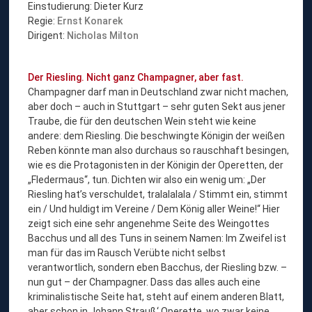
Einstudierung: Dieter Kurz
Regie:
Ernst Konarek
Dirigent:
Nicholas Milton
Der Riesling. Nicht ganz Champagner, aber fast.
Champagner darf man in Deutschland zwar nicht machen,
aber doch – auch in Stuttgart – sehr guten Sekt aus jener
Traube, die für den deutschen Wein steht wie keine
andere: dem Riesling. Die beschwingte Königin der weißen
Reben könnte man also durchaus so rauschhaft besingen,
wie es die Protagonisten in der Königin der Operetten, der
„Fledermaus“, tun. Dichten wir also ein wenig um: „Der
Riesling hat’s verschuldet, tralalalala / Stimmt ein, stimmt
ein / Und huldigt im Vereine / Dem König aller Weine!“ Hier
zeigt sich eine sehr angenehme Seite des Weingottes
Bacchus und all des Tuns in seinem Namen: Im Zweifel ist
man für das im Rausch Verübte nicht selbst
verantwortlich, sondern eben Bacchus, der Riesling bzw. –
nun gut – der Champagner. Dass das alles auch eine
kriminalistische Seite hat, steht auf einem anderen Blatt,
aber schon in Johann Strauß‘ Operette, wo zwar keine