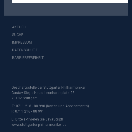
AKTUELL
SUCHE
IMPRESSUM
DATENSCHUTZ
BARRIEREFREIHEIT
Geschäftsstelle der Stuttgarter Philharmoniker
Gustav-Siegle-Haus, Leonhardsplatz 28
70182 Stuttgart
T: 0711 216 - 88 990 (Karten und Abonnements)
F: 0711 216 - 88 991
E:
Bitte aktivieren Sie JavaScript!
www.stuttgarter-philharmoniker.de