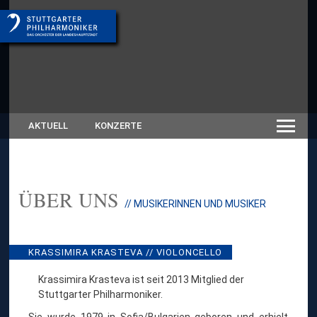
AKTUELL
KONZERTE
ÜBER UNS
:
// MUSIKERINNEN UND MUSIKER
K
R
A
S
KRASSIMIRA KRASTEVA // VIOLONCELLO
S
I
Krassimira Krasteva ist seit 2013 Mitglied der
M
Stuttgarter Philharmoniker.
I
R
Sie wurde 1979 in Sofia/Bulgarien geboren und erhielt