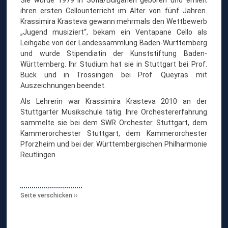
A
ihren ersten Cellounterricht im Alter von fünf Jahren.
K
Krassimira Krasteva gewann mehrmals den Wettbewerb
R
A
„Jugend musiziert“, bekam ein Ventapane Cello als
S
Leihgabe von der Landessammlung Baden-Württemberg
T
und wurde Stipendiatin der Kunststiftung Baden-
E
Württemberg. Ihr Studium hat sie in Stuttgart bei Prof.
V
Buck und in Trossingen bei Prof. Queyras mit
A
Auszeichnungen beendet.
Als Lehrerin war Krassimira Krasteva 2010 an der
Stuttgarter Musikschule tätig. Ihre Orchestererfahrung
sammelte sie bei dem SWR Orchester Stuttgart, dem
Kammerorchester Stuttgart, dem Kammerorchester
Pforzheim und bei der Württembergischen Philharmonie
Reutlingen.
Seite verschicken